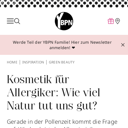
ANZEIGE
Parfum
Make-up
Werde Teil der YBPN Familie! Hier zum Newsletter
Pflege
anmelden! ❤
Behandlungen
HOME
INSPIRATION
GREEN BEAUTY
Inspiration
Über YBPN
Kosmetik für
Allergiker: Wie viel
Aktionen
Natur tut uns gut?
Storefinder
Gerade in der Pollenzeit kommt die Frage