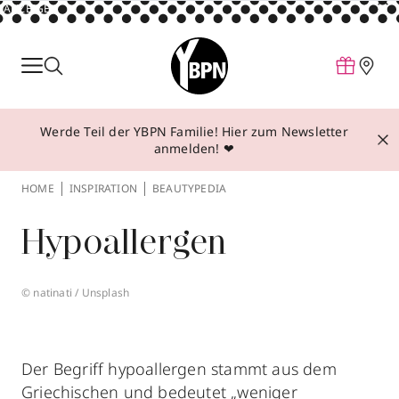
ANZEIGE
Parfum
Make-up
Werde Teil der YBPN Familie! Hier zum Newsletter
Pflege
anmelden! ❤
Behandlungen
HOME
INSPIRATION
BEAUTYPEDIA
Inspiration
Hypoallergen
Über YBPN
© natinati / Unsplash
Aktionen
Storefinder
Der Begriff hypoallergen stammt aus dem
Griechischen und bedeutet „weniger