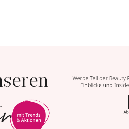
nseren
Werde Teil der Beauty 
Einblicke und Inside
er
Ab