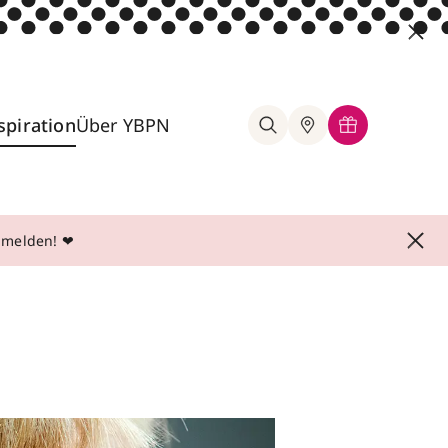
spiration
Über YBPN
anmelden! ❤