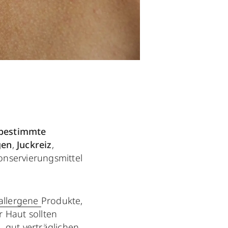
bestimmte
gen
,
Juckreiz
,
Konservierungsmittel
allergene
Produkte,
 Haut sollten
 gut verträglichen