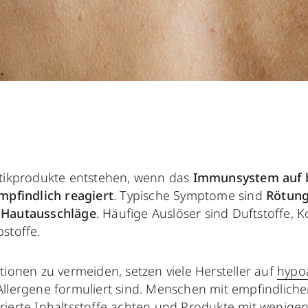
etikprodukte entstehen, wenn das
Immunsystem auf 
pfindlich reagiert
. Typische Symptome sind
Rötun
r
Hautausschläge
. Häufige Auslöser sind Duftstoffe, 
bstoffe.
tionen zu vermeiden, setzen viele Hersteller auf
hypo
llergene formuliert sind. Menschen mit empfindlicher
ierte Inhaltsstoffe achten und Produkte mit wenigen,