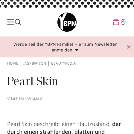
ANZEIGE
Parfum
Make-up
Werde Teil der YBPN Familie! Hier zum Newsletter
Pflege
anmelden! ❤
Behandlungen
HOME
INSPIRATION
BEAUTYPEDIA
Inspiration
Pearl Skin
Über YBPN
© Linh Ha / Unsplash
Aktionen
Storefinder
Pearl Skin beschreibt einen Hautzustand,
der
durch einen strahlenden, glatten und