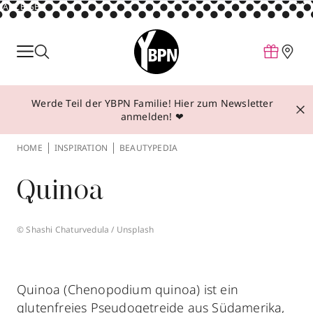
ANZEIGE
Parfum
Make-up
Werde Teil der YBPN Familie! Hier zum Newsletter
Pflege
anmelden! ❤
Behandlungen
HOME
INSPIRATION
BEAUTYPEDIA
Inspiration
Quinoa
Über YBPN
© Shashi Chaturvedula / Unsplash
Aktionen
Storefinder
Quinoa (Chenopodium quinoa) ist ein
glutenfreies Pseudogetreide aus Südamerika,