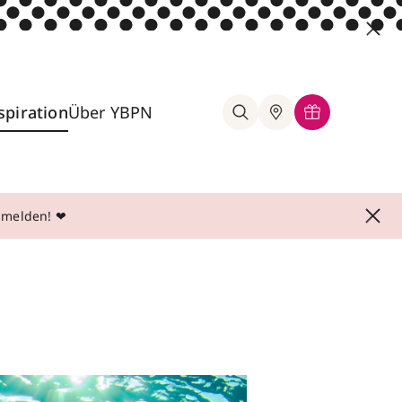
spiration
Über YBPN
anmelden! ❤