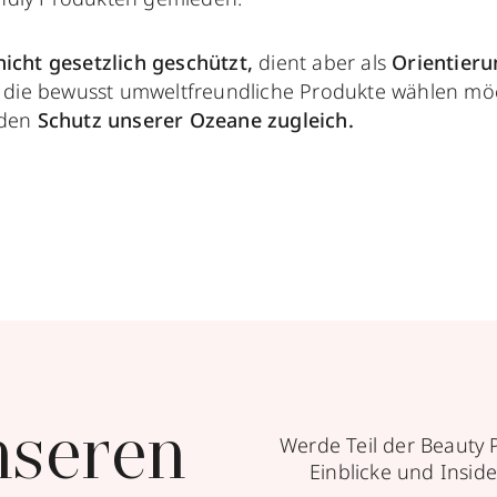
nicht gesetzlich geschützt,
dient aber als
Orientieru
,
die bewusst umweltfreundliche Produkte wählen mö
den
Schutz unserer Ozeane zugleich.
nseren
Werde Teil der Beauty 
Einblicke und Inside