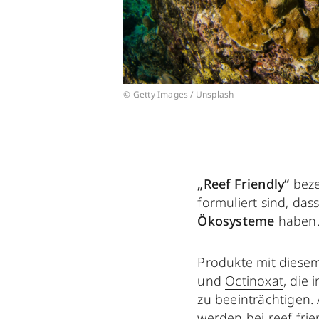
© Getty Images / Unsplash
„Reef Friendly“
beze
formuliert sind, das
Ökosysteme
haben
Produkte mit diese
und
Octinoxat
, die
zu beeinträchtigen
werden bei reef fri