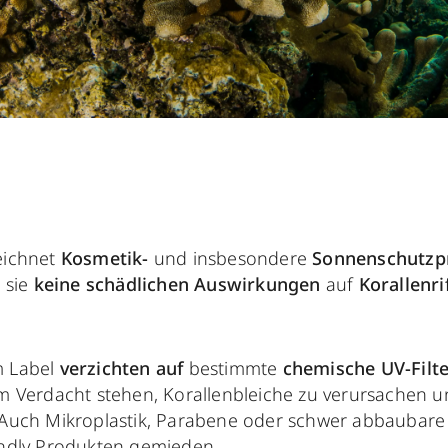
ichnet
Kosmetik-
und insbesondere
Sonnenschutzp
s sie
keine schädlichen Auswirkungen
auf
Korallenri
.
m Label
verzichten auf
bestimmte
chemische UV-Filte
 im Verdacht stehen, Korallenbleiche zu verursachen
. Auch Mikroplastik, Parabene oder schwer abbaubar
endly Produkten gemieden.