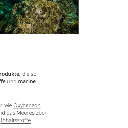
rodukte,
die so
ffe
und
marine
r
wie
Oxybenzon
 und das Meeresleben
e
Inhaltsstoffe