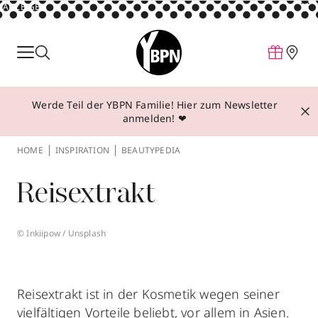
ANZEIGE
Parfum
Make-up
Werde Teil der YBPN Familie! Hier zum Newsletter
Pflege
anmelden! ❤
Behandlungen
HOME
INSPIRATION
BEAUTYPEDIA
Inspiration
Reisextrakt
Über YBPN
© Inkiipow / Unsplash
Aktionen
Storefinder
Reisextrakt ist in der Kosmetik wegen seiner
vielfältigen Vorteile beliebt, vor allem in Asien.