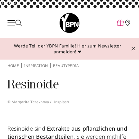
ANZEIGE
Parfum
Make-up
Werde Teil der YBPN Familie! Hier zum Newsletter
Pflege
anmelden! ❤
Behandlungen
HOME
INSPIRATION
BEAUTYPEDIA
Inspiration
Resinoide
Über YBPN
© Margarita Terekhova / Unsplash
Aktionen
Storefinder
Resinoide sind
Extrakte aus pflanzlichen und
tierischen Bestandteilen
. Sie werden mithilfe