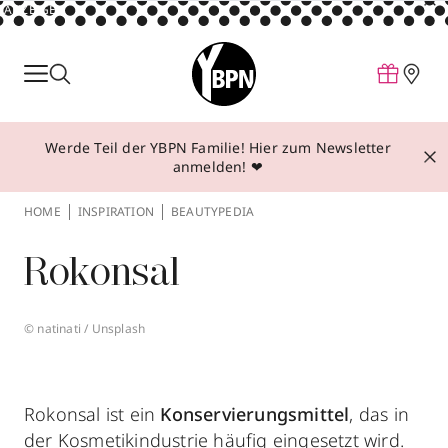
ANZEIGE
Parfum
Make-up
Werde Teil der YBPN Familie! Hier zum Newsletter
Pflege
anmelden! ❤
Behandlungen
HOME
INSPIRATION
BEAUTYPEDIA
Inspiration
Rokonsal
Über YBPN
© natinati / Unsplash
Aktionen
Storefinder
Rokonsal ist ein
Konservierungsmittel
, das in
der Kosmetikindustrie häufig eingesetzt wird.