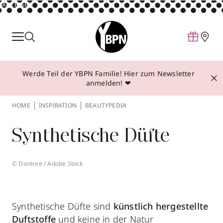
ANZEIGE
Parfum
Make-up
Werde Teil der YBPN Familie! Hier zum Newsletter
Pflege
anmelden! ❤
Behandlungen
HOME
INSPIRATION
BEAUTYPEDIA
Inspiration
Synthetische Düfte
Über YBPN
© Dontree / Adobe Stock
Aktionen
Storefinder
Synthetische Düfte sind
künstlich hergestellte
Duftstoffe
und keine in der Natur