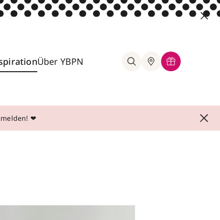
spiration
Über YBPN
anmelden! ❤