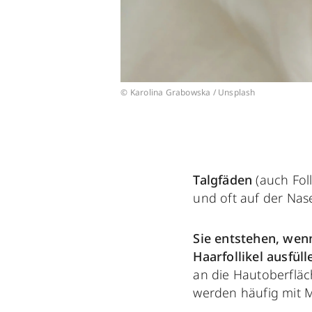
© Karolina Grabowska / Unsplash
Talgfäden
(auch Fol
und oft auf der Nase
Sie entstehen, we
Haarfollikel ausfüll
an die Hautoberfläch
werden häufig mit M