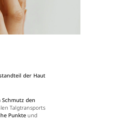
standteil der Haut
n Schmutz den
alen Talgtransports
iche Punkte
und