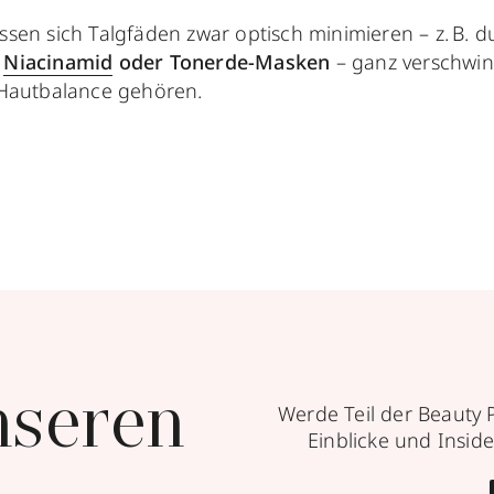
ssen sich Talgfäden zwar optisch minimieren – z. B. d
t
Niacinamid
oder Tonerde-Masken
– ganz verschwin
r Hautbalance gehören.
nseren
Werde Teil der Beauty 
Einblicke und Inside