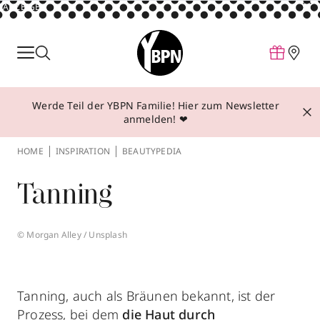
ANZEIGE
Parfum
Make-up
Werde Teil der YBPN Familie! Hier zum Newsletter
Pflege
anmelden! ❤
Behandlungen
HOME
INSPIRATION
BEAUTYPEDIA
Inspiration
Tanning
Über YBPN
© Morgan Alley / Unsplash
Aktionen
Storefinder
Tanning, auch als Bräunen bekannt, ist der
Prozess, bei dem
die Haut durch