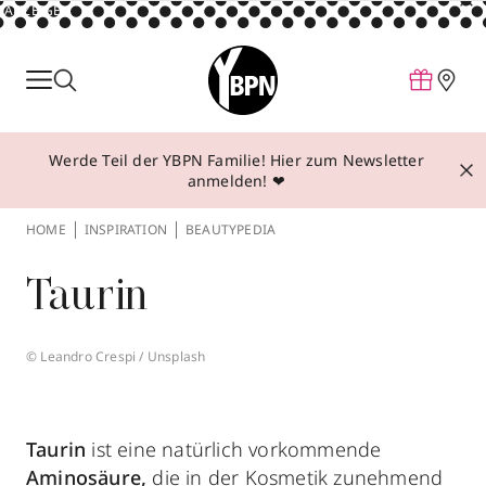
ANZEIGE
Parfum
Make-up
Werde Teil der YBPN Familie! Hier zum Newsletter
Pflege
anmelden! ❤
Behandlungen
HOME
INSPIRATION
BEAUTYPEDIA
Inspiration
Taurin
Über YBPN
© Leandro Crespi / Unsplash
Aktionen
Storefinder
Taurin
ist eine natürlich vorkommende
Aminosäure,
die in der Kosmetik zunehmend