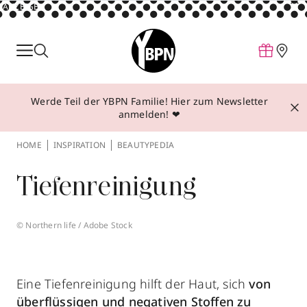
ANZEIGE
Parfum
Make-up
Werde Teil der YBPN Familie! Hier zum Newsletter
Pflege
anmelden! ❤
Behandlungen
HOME
INSPIRATION
BEAUTYPEDIA
Inspiration
Tiefenreinigung
Über YBPN
© Northern life / Adobe Stock
Aktionen
Storefinder
Eine Tiefenreinigung hilft der Haut, sich
von
überflüssigen und negativen Stoffen zu