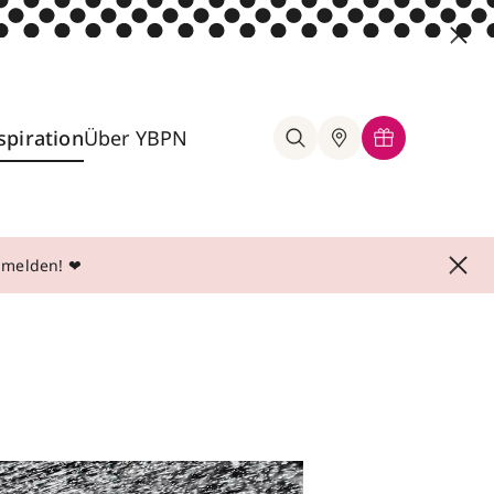
spiration
Über YBPN
anmelden! ❤