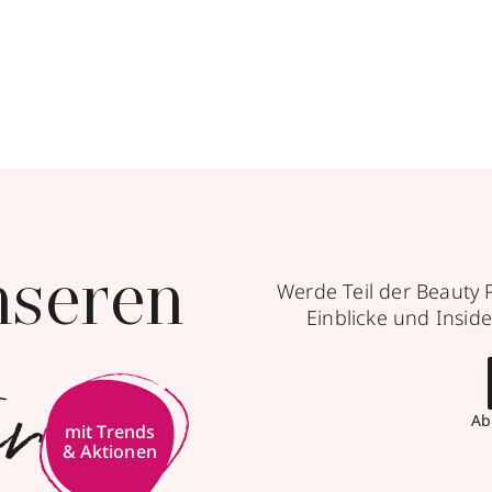
nseren
Werde Teil der Beauty 
Einblicke und Inside
er
Ab
mit Trends
& Aktionen