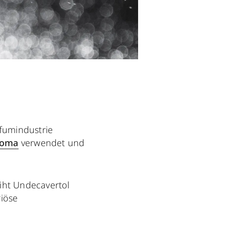
rfumindustrie
roma
verwendet und
iht Undecavertol
riöse