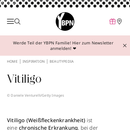
ANZEIGE
Parfum
Make-up
Werde Teil der YBPN Familie! Hier zum Newsletter
Pflege
anmelden! ❤
Behandlungen
HOME
INSPIRATION
BEAUTYPEDIA
Inspiration
Vitiligo
Über YBPN
© Daniele Venturelli/Getty Images
Aktionen
Storefinder
Vitiligo (Weißfleckenkrankheit)
ist
eine
chronische Erkrankung
, bei der