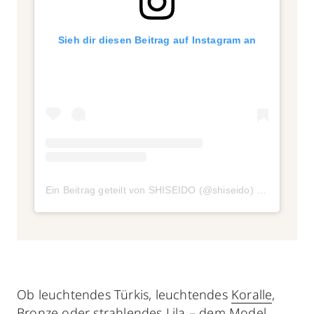
Sieh dir diesen Beitrag auf Instagram an
Ein Beitrag geteilt von SHISEIDO (@shiseido)
am
Mär 21,
Ob leuchtendes Türkis, leuchtendes
Koralle
,
Bronze oder strahlendes Lila – dem Model