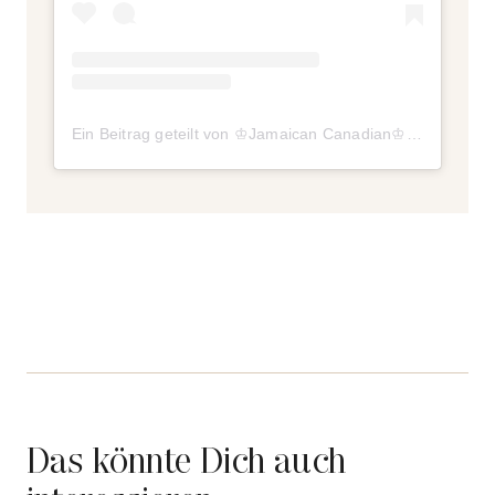
Ein Beitrag geteilt von ♔Jamaican Canadian♔ (@winnieharlow)
Das könnte Dich auch