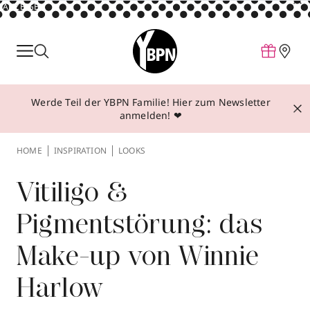
ANZEIGE
Parfum
Make-up
Werde Teil der YBPN Familie! Hier zum Newsletter
Pflege
anmelden! ❤
Behandlungen
HOME
INSPIRATION
LOOKS
Inspiration
Über YBPN
Vitiligo &
Pigmentstörung: das
Aktionen
Make-up von Winnie
Storefinder
Harlow