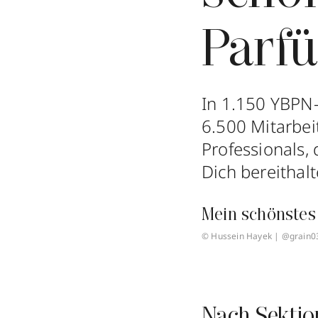
Parf
In 1.150 YBPN
6.500 Mitarbeit
Professionals,
Dich bereithalt
Mein schönstes
© Hussein Hayek | @grain0
Nach Sektio