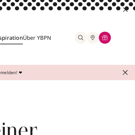
spiration
Über YBPN
anmelden! ❤
einer