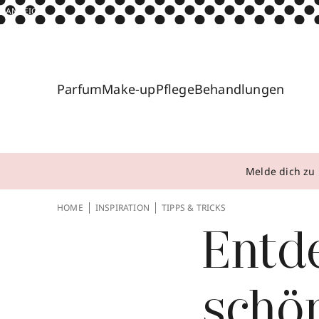
ANZEIGE
Parfum
Make-up
Pflege
Behandlungen
Melde dich zu 
HOME
INSPIRATION
TIPPS & TRICKS
Entd
schön