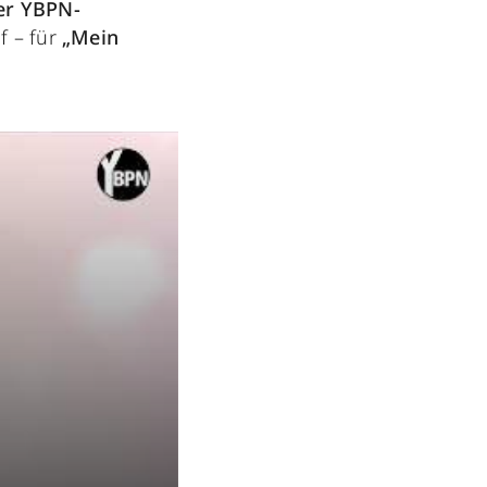
er YBPN-
f – für
„Mein