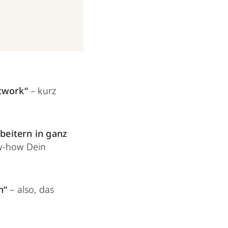
etwork“
– kurz
beitern in ganz
ow-how Dein
h“
– also, das