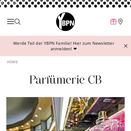
ANZEIGE
Parfum
Make-up
Werde Teil der YBPN Familie! Hier zum Newsletter
Pflege
anmelden! ❤
Behandlungen
HOME
Inspiration
Parfümerie CB
Über YBPN
Aktionen
Storefinder