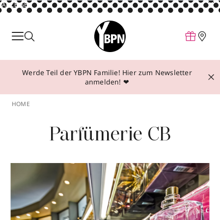
ANZEIGE
Parfum
Make-up
Werde Teil der YBPN Familie! Hier zum Newsletter
Pflege
anmelden! ❤
Behandlungen
HOME
Inspiration
Parfümerie CB
Über YBPN
Aktionen
Storefinder