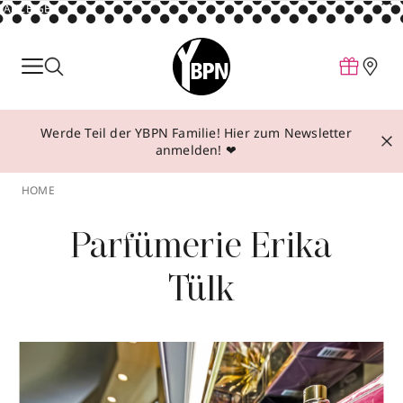
ANZEIGE
Parfum
Make-up
Werde Teil der YBPN Familie! Hier zum Newsletter
Pflege
anmelden! ❤
Behandlungen
HOME
Inspiration
Parfümerie Erika
Über YBPN
Tülk
Aktionen
Storefinder