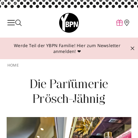
ANZEIGE
Parfum
Make-up
Werde Teil der YBPN Familie! Hier zum Newsletter
Pflege
anmelden! ❤
Behandlungen
HOME
Inspiration
Die Parfümerie
Über YBPN
Prösch-Jähnig
Aktionen
Storefinder