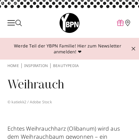
ANZEIGE
Parfum
Make-up
Werde Teil der YBPN Familie! Hier zum Newsletter
Pflege
anmelden! ❤
Behandlungen
HOME
INSPIRATION
BEAUTYPEDIA
Inspiration
Weihrauch
Über YBPN
© katiekk2 / Adobe Stock
Aktionen
Storefinder
Echtes Weihrauchharz (Olibanum) wird aus
dem Weihrauchbaum gewonnen – ein