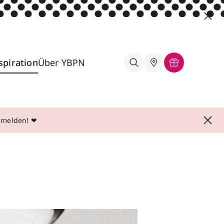
spiration
Über YBPN
anmelden! ❤