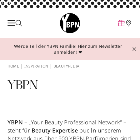
ANZEIGE
Parfum
Make-up
Werde Teil der YBPN Familie! Hier zum Newsletter
Pflege
anmelden! ❤
Behandlungen
HOME
INSPIRATION
BEAUTYPEDIA
Inspiration
YBPN
Über YBPN
Aktionen
Storefinder
YBPN
– „Your Beauty Professional Network“ –
steht für
Beauty-Expertise
pur. In unserem
Netzwerk aus über 900 YBPN-Parfümerien sind