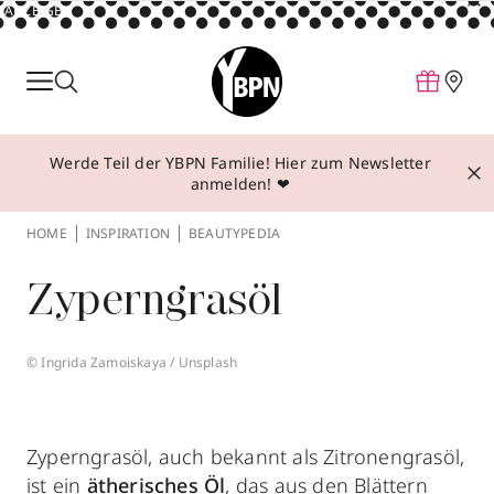
ANZEIGE
Parfum
Make-up
Werde Teil der YBPN Familie! Hier zum Newsletter
Pflege
anmelden! ❤
Behandlungen
HOME
INSPIRATION
BEAUTYPEDIA
Inspiration
Zyperngrasöl
Über YBPN
© Ingrida Zamoiskaya / Unsplash
Aktionen
Storefinder
Zyperngrasöl, auch bekannt als Zitronengrasöl,
ist ein
ätherisches Öl
, das aus den Blättern