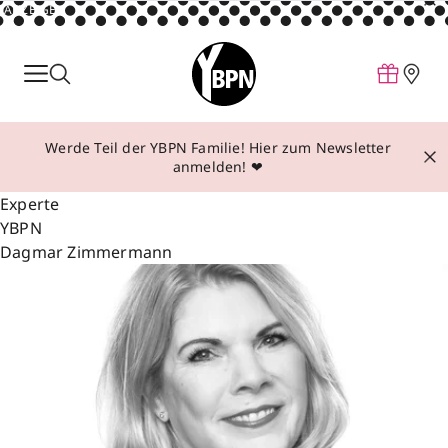
ANZEIGE
Parfum
Make-up
Werde Teil der YBPN Familie! Hier zum Newsletter
Pflege
anmelden! ❤
Behandlungen
Experte
YBPN
Inspiration
Dagmar Zimmermann
Über YBPN
Aktionen
Storefinder