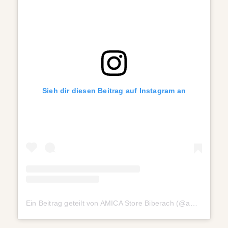
Sieh dir diesen Beitrag auf Instagram an
Ein Beitrag geteilt von AMICA Store Biberach (@amica.biberach.beauty)