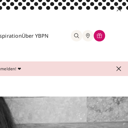
spiration
Über YBPN
anmelden! ❤