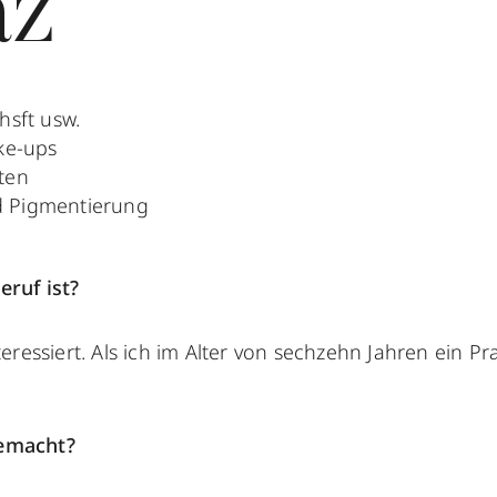
az
hsft usw.
ke-ups
ten
d Pigmentierung
ruf ist?
ressiert. Als ich im Alter von sechzehn Jahren ein Pr
gemacht?