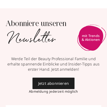
(089)969323
zum Routenplaner
Abonniere unseren
Termin vereinbaren
Newsletter
mit Trends
Mehr Informationen
& Aktionen
Werde Teil der Beauty Professional Familie und
erhalte spannende Einblicke und Insider-Tipps aus
erster Hand. Jetzt anmelden!
Jetzt abonnieren
Abmeldung jederzeit möglich