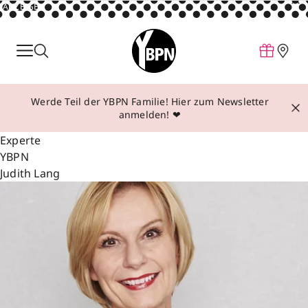
ANZEIGE
Parfum
Make-up
Werde Teil der YBPN Familie! Hier zum Newsletter
Pflege
anmelden! ❤
Behandlungen
Experte
YBPN
Inspiration
Judith Lang
Über YBPN
Aktionen
Storefinder