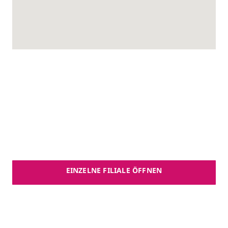
undefined
EINZELNE FILIALE ÖFFNEN
Schönheitsräume Parfümerie
Prasch
Dorfstraße 12
,
85737
Ismaning
,
Deutschland