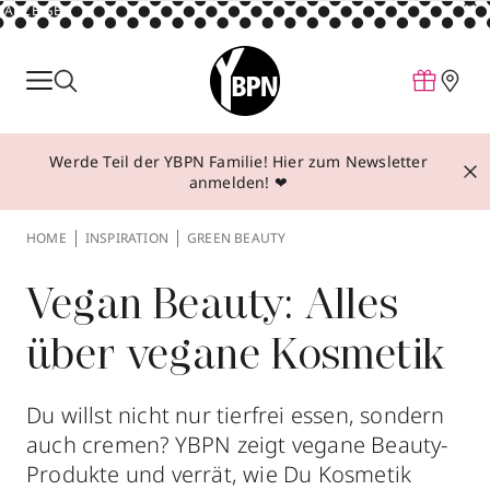
ANZEIGE
Parfum
Make-up
Werde Teil der YBPN Familie! Hier zum Newsletter
Pflege
anmelden! ❤
Behandlungen
HOME
INSPIRATION
GREEN BEAUTY
Inspiration
Über YBPN
Vegan Beauty: Alles
über vegane Kosmetik
Aktionen
Storefinder
Du willst nicht nur tierfrei essen, sondern
auch cremen? YBPN zeigt vegane Beauty-
Produkte und verrät, wie Du Kosmetik