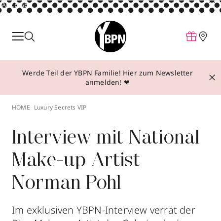
ANZEIGE
Parfum
Make-up
Werde Teil der YBPN Familie! Hier zum Newsletter
Pflege
anmelden! ❤
Behandlungen
HOME
Luxury Secrets VIP
Inspiration
Über YBPN
Interview mit National
Make-up Artist
Aktionen
Norman Pohl
Storefinder
Im exklusiven YBPN-Interview verrät der