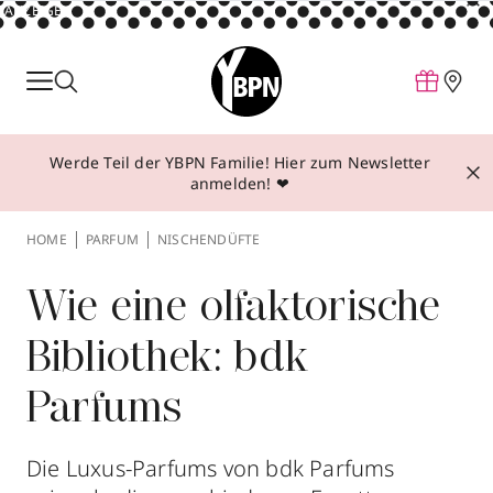
ANZEIGE
Parfum
Make-up
Werde Teil der YBPN Familie! Hier zum Newsletter
Pflege
anmelden! ❤
Behandlungen
HOME
PARFUM
NISCHENDÜFTE
Inspiration
Über YBPN
Wie eine olfaktorische
Bibliothek: bdk
Aktionen
Parfums
Storefinder
Die Luxus-Parfums von bdk Parfums