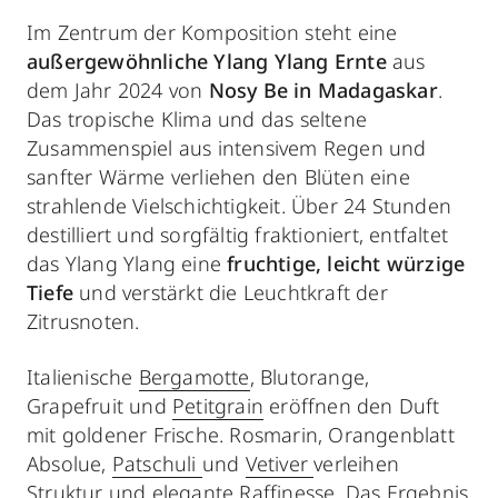
Im Zentrum der Komposition steht
eine
außergewöhnliche Ylang Ylang Ernte
aus
dem Jahr 2024 von
Nosy Be in Madagaskar
.
Das tropische Klima und das seltene
Zusammenspiel aus intensivem Regen und
sanfter Wärme verliehen den Blüten eine
strahlende Vielschichtigkeit. Über 24 Stunden
destilliert und sorgfältig fraktioniert, entfaltet
das Ylang Ylang eine
fruchtige, leicht würzige
Tiefe
und verstärkt die Leuchtkraft der
Zitrusnoten.
Italienische
Bergamotte
, Blutorange,
Grapefruit und
Petitgrain
eröffnen den Duft
mit goldener Frische. Rosmarin, Orangenblatt
Absolue,
Patschuli
und
Vetiver
verleihen
Struktur und elegante Raffinesse. Das Ergebnis