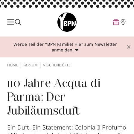
ANZEIGE
Parfum
Make-up
Werde Teil der YBPN Familie! Hier zum Newsletter
Pflege
anmelden! ❤
Behandlungen
HOME
PARFUM
NISCHENDÜFTE
Inspiration
Über YBPN
110 Jahre Acqua di
Parma: Der
Aktionen
Jubiläumsduft
Storefinder
Ein Duft. Ein Statement: Colonia Il Profumo