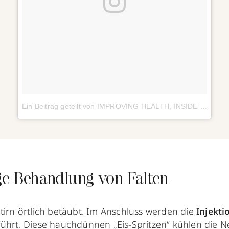
Ein Beitrag geteilt von IMPROVING HEALTH, INSIDE OUT❄ (@chillcryosauna)
ige Behandlung von Falten
tirn örtlich betäubt. Im Anschluss werden die
Injekti
hrt. Diese hauchdünnen „Eis-Spritzen“ kühlen die Ne