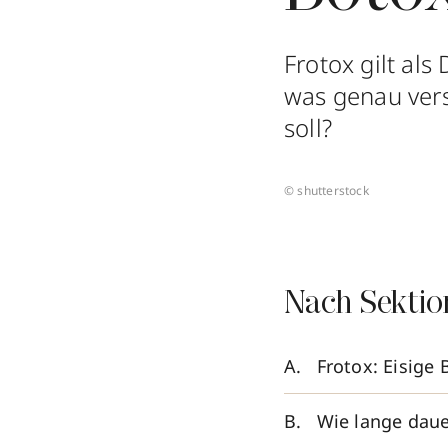
Frotox gilt als
was genau versp
soll?
© shutterstock
Nach Sektio
Frotox: Eisige
Wie lange daue