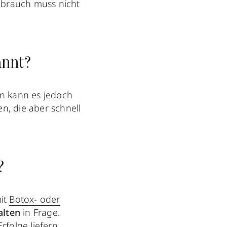
brauch muss nicht
annt?
len kann es jedoch
, die aber schnell
?
mit
Botox- oder
alten
in Frage.
Erfolge liefern.