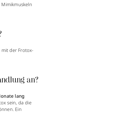
ie Mimikmuskeln
?
 mit der Frotox-
andlung an?
Monate lang
ox sein, da die
önnen. Ein