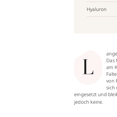
Hyaluron
ange
Das 
L
am K
Falt
von 
sich
eingesetzt und ble
jedoch keine.