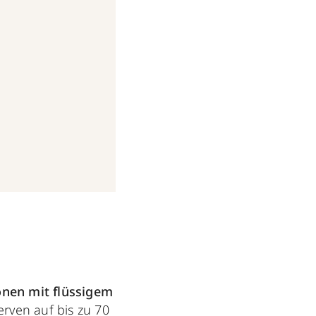
am
Nov 18, 2017 um 7:56 PST
onen mit flüssigem
rven auf bis zu 70