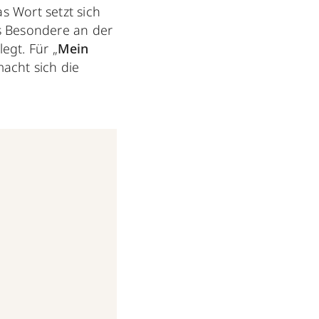
as Wort setzt sich
s Besondere an der
egt. Für „
Mein
macht sich die