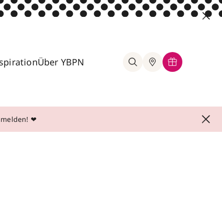
spiration
Über YBPN
anmelden! ❤