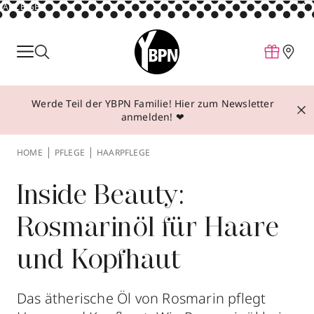
ANZEIGE
Parfum
Make-up
Werde Teil der YBPN Familie! Hier zum Newsletter
Pflege
anmelden! ❤
Behandlungen
HOME
PFLEGE
HAARPFLEGE
Inspiration
Über YBPN
Inside Beauty:
Rosmarinöl für Haare
Aktionen
und Kopfhaut
Storefinder
Das ätherische Öl von Rosmarin pflegt