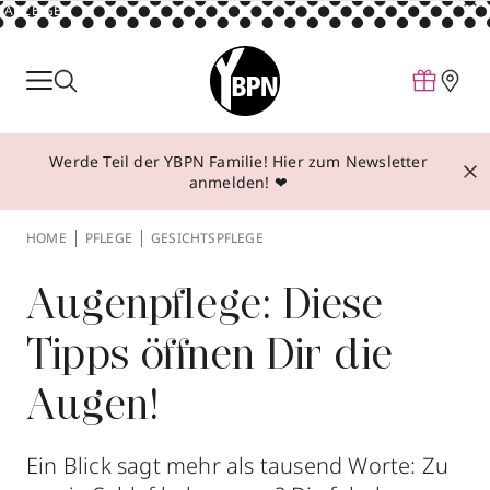
ANZEIGE
Parfum
Make-up
Werde Teil der YBPN Familie! Hier zum Newsletter
Pflege
anmelden! ❤
Behandlungen
HOME
PFLEGE
GESICHTSPFLEGE
Inspiration
Über YBPN
Augenpflege: Diese
Tipps öffnen Dir die
Aktionen
Augen!
Storefinder
Ein Blick sagt mehr als tausend Worte: Zu