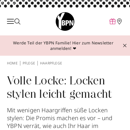
ANZEIGE
Parfum
Make-up
Werde Teil der YBPN Familie! Hier zum Newsletter
Pflege
anmelden! ❤
Behandlungen
HOME
PFLEGE
HAARPFLEGE
Inspiration
Über YBPN
Volle Locke: Locken
stylen leicht gemacht
Aktionen
Storefinder
Mit wenigen Haargriffen süße Locken
stylen: Die Promis machen es vor – und
YBPN verrät, wie auch Ihr Haar im