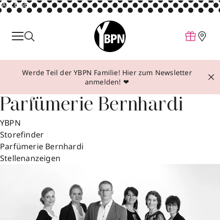
ANZEIGE
Parfum
Make-up
Werde Teil der YBPN Familie! Hier zum Newsletter
Pflege
anmelden! ❤
Behandlungen
Parfümerie Bernhardi
Inspiration
YBPN
Über YBPN
Storefinder
Parfümerie Bernhardi
Stellenanzeigen
Aktionen
Storefinder