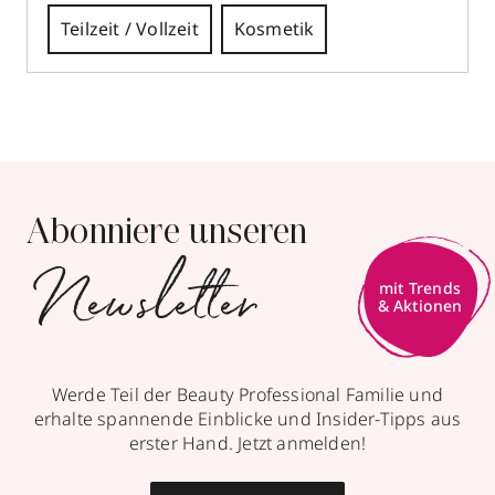
Teilzeit / Vollzeit
Kosmetik
Für unsere Filiale in Güstrow suchen wir eine
Kosmetiker:in. Abwechslungsreiche
Aufgabengebiete (Beratung, Verkauf, Make-up
Events) in einem motiviertem Team warten auf
sie.
Abonniere unseren
WERLE-DROGERIE
Newsletter
Markt 6
mit Trends
18273
Güstrow
& Aktionen
BEWERBEN
Werde Teil der Beauty Professional Familie und
erhalte spannende Einblicke und Insider-Tipps aus
erster Hand. Jetzt anmelden!