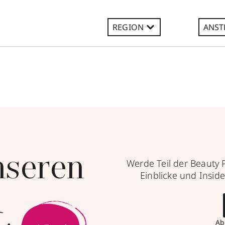
REGION
ANST
nseren
Werde Teil der Beauty 
Einblicke und Inside
Ab