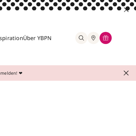
spiration
Über YBPN
anmelden! ❤