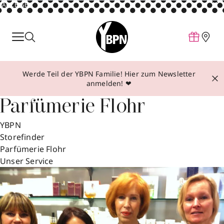
ANZEIGE
Parfum
Make-up
Werde Teil der YBPN Familie! Hier zum Newsletter
Pflege
anmelden! ❤
Behandlungen
Parfümerie Flohr
Inspiration
YBPN
Über YBPN
Storefinder
Parfümerie Flohr
Unser Service
Aktionen
Storefinder