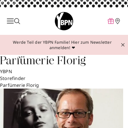
ANZEIGE
Parfum
Make-up
Werde Teil der YBPN Familie! Hier zum Newsletter
Pflege
anmelden! ❤
Behandlungen
Parfümerie Florig
Inspiration
YBPN
Über YBPN
Storefinder
Parfümerie Florig
Aktionen
Storefinder