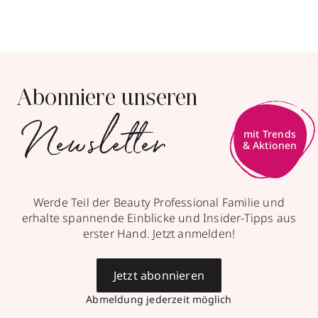
1 Ergebnis anzeigen
Parfümerie Funcke
Abonniere unseren
Bahnhofstraße 7
,
4552
Borna
Newsletter
geöffnet
, schließt 18:00 Uhr
mit Trends
& Aktionen
03433 205783
zum Routenplaner
Werde Teil der Beauty Professional Familie und
Termin vereinbaren
erhalte spannende Einblicke und Insider-Tipps aus
erster Hand. Jetzt anmelden!
Mehr Informationen
Jetzt abonnieren
Abmeldung jederzeit möglich