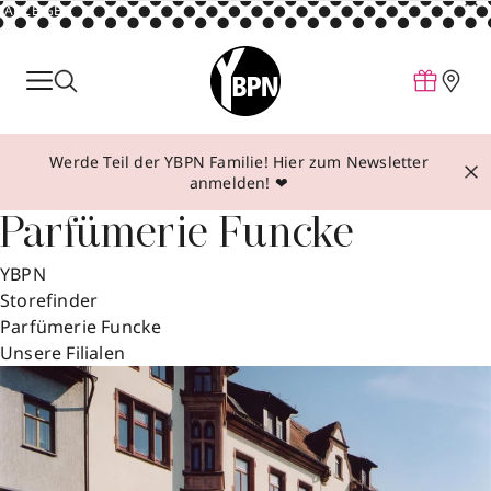
ANZEIGE
Parfum
Make-up
Werde Teil der YBPN Familie! Hier zum Newsletter
Pflege
anmelden! ❤
Behandlungen
Parfümerie Funcke
Inspiration
YBPN
Über YBPN
Storefinder
Parfümerie Funcke
Unsere Filialen
Aktionen
Storefinder