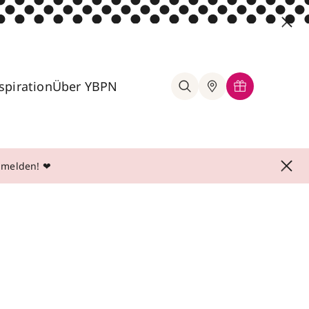
spiration
Über YBPN
anmelden! ❤