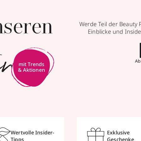
nseren
Werde Teil der Beauty 
Einblicke und Inside
er
Ab
mit Trends
& Aktionen
Wertvolle Insider-
Exklusive
Tipps
Geschenke