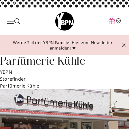
ANZEIGE
Parfum
Make-up
Werde Teil der YBPN Familie! Hier zum Newsletter
Pflege
anmelden! ❤
Behandlungen
Parfümerie Kühle
Inspiration
YBPN
Über YBPN
Storefinder
Parfümerie Kühle
Aktionen
Storefinder