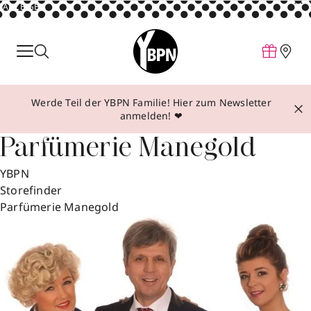
ANZEIGE
Parfum
Make-up
Werde Teil der YBPN Familie! Hier zum Newsletter
Pflege
anmelden! ❤
Behandlungen
Parfümerie Manegold
Inspiration
YBPN
Über YBPN
Storefinder
Parfümerie Manegold
Aktionen
Storefinder