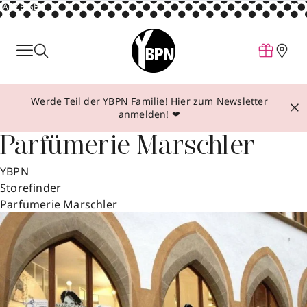
ANZEIGE
Parfum
Make-up
Werde Teil der YBPN Familie! Hier zum Newsletter
Pflege
anmelden! ❤
Behandlungen
Parfümerie Marschler
Inspiration
YBPN
Über YBPN
Storefinder
Parfümerie Marschler
Aktionen
Storefinder