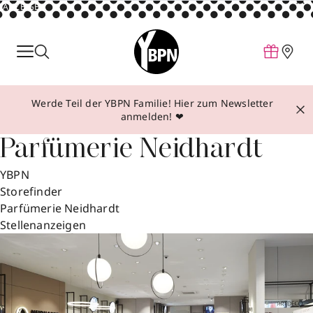
ANZEIGE
Parfum
Make-up
Werde Teil der YBPN Familie! Hier zum Newsletter
Pflege
anmelden! ❤
Behandlungen
Parfümerie Neidhardt
Inspiration
YBPN
Über YBPN
Storefinder
Parfümerie Neidhardt
Stellenanzeigen
Aktionen
Storefinder