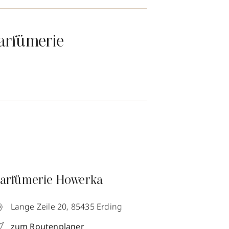
arfümerie
arfümerie Howerka
Lange Zeile 20,
85435
Erding
zum Routenplaner