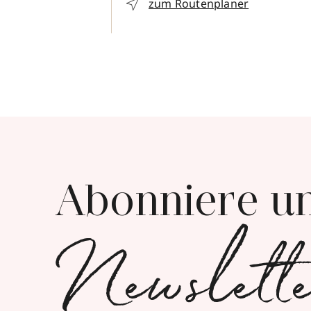
zum Routenplaner
Abonniere u
Newslett