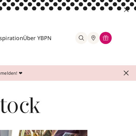
spiration
Über YBPN
anmelden! ❤
tock