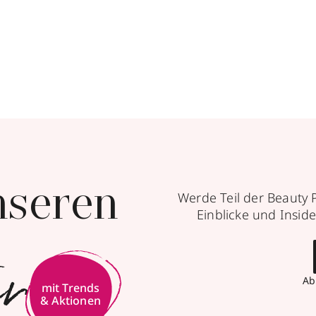
nseren
Werde Teil der Beauty 
Einblicke und Inside
er
Ab