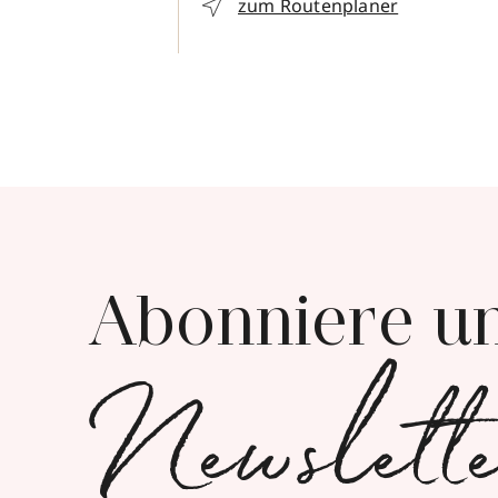
zum Routenplaner
Abonniere u
Newslett