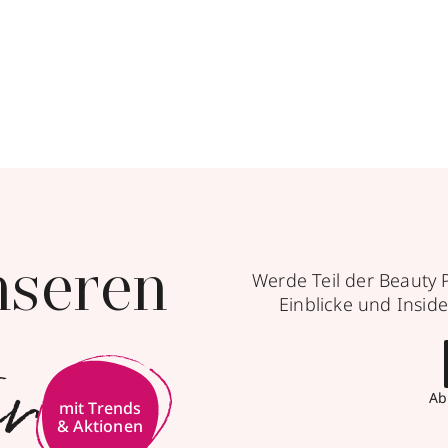
nseren
Werde Teil der Beauty 
Einblicke und Inside
er
Ab
mit Trends
& Aktionen