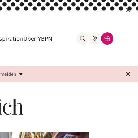
spiration
Über YBPN
anmelden! ❤
ich