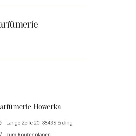
arfümerie
arfümerie Howerka
Lange Zeile 20,
85435
Erding
zum Routenplaner