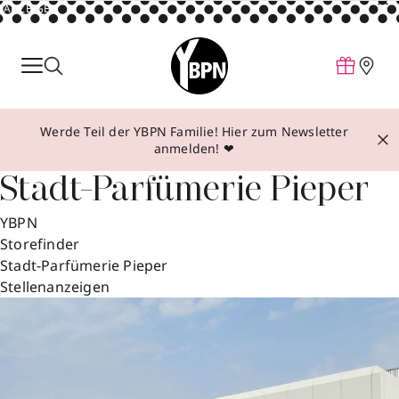
ANZEIGE
Parfum
Make-up
Werde Teil der YBPN Familie! Hier zum Newsletter
Pflege
anmelden! ❤
Behandlungen
Stadt-Parfümerie Pieper
Inspiration
YBPN
Über YBPN
Storefinder
Stadt-Parfümerie Pieper
Stellenanzeigen
Aktionen
Storefinder